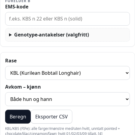
FORELDER B
EMS‑kode
Genotype‑antakelser (valgfritt)
Rase
Avkom – kjønn
Beregn
Eksporter CSV
KBL/KBS (FIFe): alle farger/mønstre med/uten hvitt, unntatt pointed +
chocolate/lilac/cinnamon/fawn; hvitt 01/02/03/09 tillatt. [4]