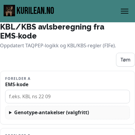
KURILEAN.NO
KBL/KBS avlsberegning fra
EMS‑kode
Oppdatert TAQPEP‑logikk og KBL/KBS‑regler (FIFe).
Tøm
FORELDER A
EMS‑kode
Genotype‑antakelser (valgfritt)